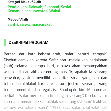
Kategori Mauquf Alaih
Pendidikan, Dakwah, Ekonomi, Sosial
Kemanusiaan, Investasi Wakaf
Mauquf Alaih
santri, siswa, masyarakat
DESKRIPSI PROGRAM
Berasal dari kata bahasa arab, “safar” berarti “tampak”.
Disebut demikian karena Safar atau melakukan perjalanan
(jauh) selama beberapa hari, niscaya akan menampakkan
wajah asli dan akhlak seorang musafir; apakah ia seorang
penyabar, santun memiliki solidaritas sosial yang baik dan
tetap berakhlakul-karimah; atau justru seorang yang
temperamental, dan egoistis. Shadaqah bin Muhammad
berkata, “safar merupakan timbangan seorang”. Disebut safar
karena ia menampakkan akhlak seseorang (Al-Jami’ li akhlaq
al-rawi wa adab al-sami’ 1793). Saat safar, sifat-sifat asli