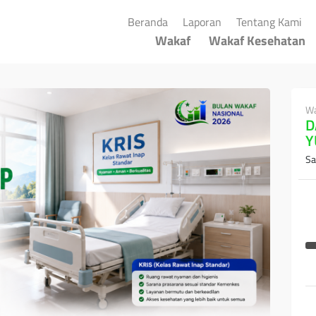
(current)
(current)
(cu
Beranda
Laporan
Tentang Kami
Wakaf
Wakaf Kesehatan
Wa
D
Y
Sa