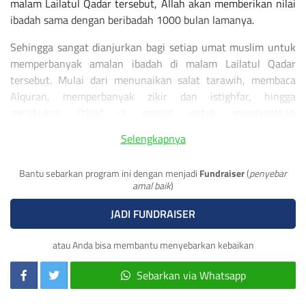
malam Lailatul Qadar tersebut, Allah akan memberikan nilai
ibadah sama dengan beribadah 1000 bulan lamanya.
Sehingga sangat dianjurkan bagi setiap umat muslim untuk
memperbanyak amalan ibadah di malam Lailatul Qadar
tersebut. Mulai dari menunaikan salat tarawih, membaca
Alquran, memperbanyak zikir dan istighfar, hingga
melakukan I’tikaf di masjid untuk mendapatkan
keutamaannya.
Selengkapnya
Salah satu amalan ibadah yang tidak kalah pentingnya untuk
dilakukan adalah bersedekah.
Bantu sebarkan program ini dengan menjadi
Fundraiser
(
penyebar
amal baik
)
Bersedekah juga menjadi salah satu amalan baik di malam
JADI FUNDRAISER
Lailatul Qadar yang banyak mendatangkan manfaat
kebaikan, bukan hanya kepada si penerima sedekah, tapi
atau Anda bisa membantu menyebarkan kebaikan
juga kepada yang memberikan sedekah dan yang
menyalurkan.
Sebarkan via Whatsapp